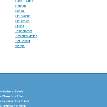
Rass El Oued
Robbah
Sebdou
Sidi Akacha
Sidi Kraled
Skikda
Tamanrasset
Timezrit Il Matten
Tizi Gheniff
Warqla
re
Bechar
et
Skikda
re
El-kroub
et
Aflou
re
Reguiba
et
Bir El Ater
re
Timimoun
et
Metlili