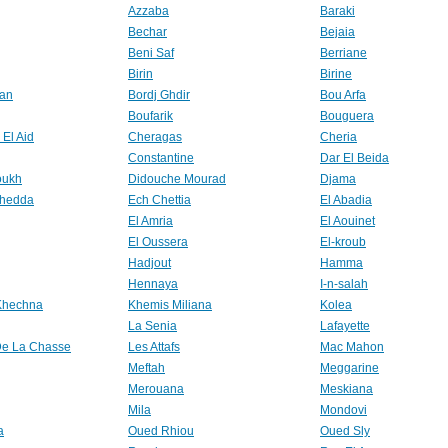
Azzaba
Baraki
Bechar
Bejaia
Beni Saf
Berriane
Birin
Birine
fan
Bordj Ghdir
Bou Arfa
Boufarik
Bouguera
El Aid
Cheragas
Cheria
Constantine
Dar El Beida
oukh
Didouche Mourad
Djama
Khedda
Ech Chettia
El Abadia
El Amria
El Aouinet
El Oussera
El-kroub
Hadjout
Hamma
Hennaya
I-n-salah
Khechna
Khemis Miliana
Kolea
La Senia
Lafayette
De La Chasse
Les Attafs
Mac Mahon
Meftah
Meggarine
Merouana
Meskiana
Mila
Mondovi
a
Oued Rhiou
Oued Sly