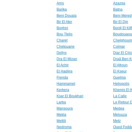
Arris
Azazga
Barika
Batna
Beni Douala
Beni Mered
Bir El Ater
Bir El Djir
Boghni
Bordj El Kif
Bou Tlelis
Boudouaou
Charet
Chelghoum 
Chetouane
Colmar
Dellys
Diar El Chi
Dra El Mizan
Draâ Ben 
El Achir
El Afroun
El Hadjira
El Kseur
Frenda
Guelma
Hammamet
Heliopolis
Kerkera
Khemis El 
Ksar El Boukhari
La Calle
Larba
Le Retour 
Mansoura
Medea
Mekla
Melouza
Metlili
Metz
Nedroma
Oued Fodd