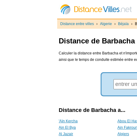
Distance entre villes
›
Algerie
›
Béjaïa
›
B
Distance de Barbacha 
Calculer la distance entre Barbacha et n'importe
ainsi que le temps de conduite estimée entre e
Distance de Barbacha a...
'Aïn Kercha
Abou El Ha
Ain El Bya
Ain Fakrou
Al Jazair
Algiers