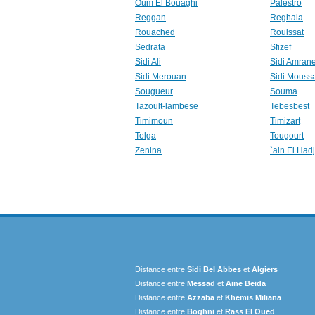
Oum El Bouaghi
Palestro
Reggan
Reghaia
Rouached
Rouissat
Sedrata
Sfizef
Sidi Ali
Sidi Amran
Sidi Merouan
Sidi Mouss
Sougueur
Souma
Tazoult-lambese
Tebesbest
Timimoun
Timizart
Tolga
Tougourt
Zenina
`ain El Hadj
Distance entre
Sidi Bel Abbes
et
Algiers
Distance entre
Messad
et
Aine Beida
Distance entre
Azzaba
et
Khemis Miliana
Distance entre
Boghni
et
Rass El Oued