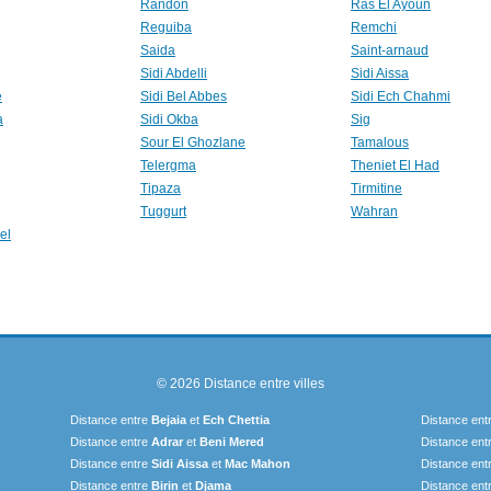
Randon
Ras El Ayoun
Reguiba
Remchi
Saida
Saint-arnaud
Sidi Abdelli
Sidi Aissa
e
Sidi Bel Abbes
Sidi Ech Chahmi
a
Sidi Okba
Sig
Sour El Ghozlane
Tamalous
Telergma
Theniet El Had
Tipaza
Tirmitine
Tuggurt
Wahran
el
© 2026
Distance entre villes
Distance entre
Bejaia
et
Ech Chettia
Distance ent
Distance entre
Adrar
et
Beni Mered
Distance ent
Distance entre
Sidi Aissa
et
Mac Mahon
Distance ent
Distance entre
Birin
et
Djama
Distance ent