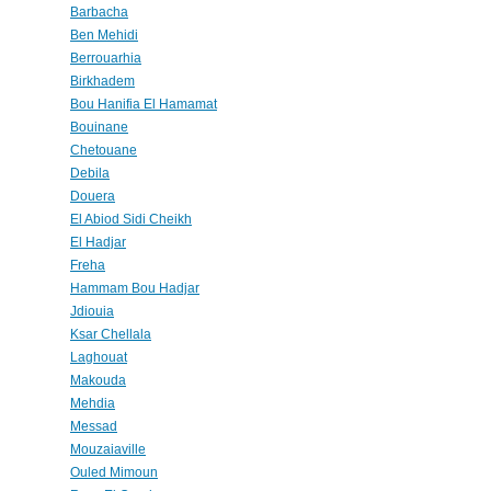
Barbacha
Ben Mehidi
Berrouarhia
Birkhadem
Bou Hanifia El Hamamat
Bouinane
Chetouane
Debila
Douera
El Abiod Sidi Cheikh
El Hadjar
Freha
Hammam Bou Hadjar
Jdiouia
Ksar Chellala
Laghouat
Makouda
Mehdia
Messad
Mouzaiaville
Ouled Mimoun