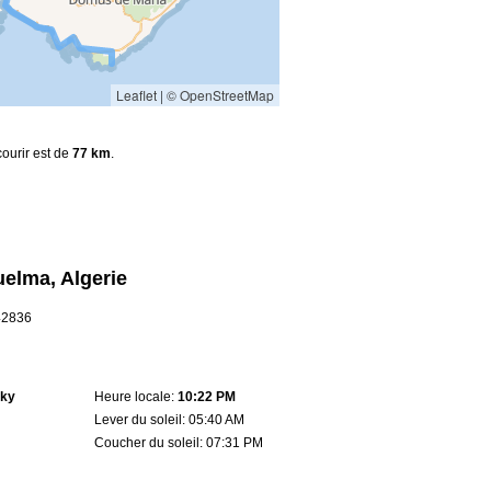
Leaflet
|
© OpenStreetMap
courir est de
77 km
.
elma, Algerie
.42836
sky
Heure locale:
10:22 PM
Lever du soleil: 05:40 AM
Coucher du soleil: 07:31 PM