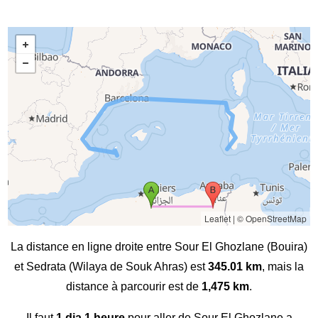
Leaflet
|
© OpenStreetMap
La distance en ligne droite entre Sour El Ghozlane (Bouira)
et Sedrata (Wilaya de Souk Ahras) est
345.01 km
, mais la
distance à parcourir est de
1,475 km
.
Il faut
1 dia 1 heure
pour aller de Sour El Ghozlane a