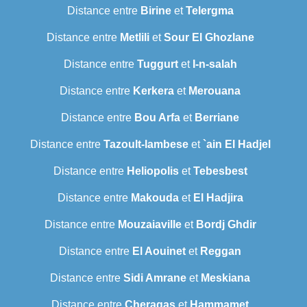
Distance entre
Birine
et
Telergma
Distance entre
Metlili
et
Sour El Ghozlane
Distance entre
Tuggurt
et
I-n-salah
Distance entre
Kerkera
et
Merouana
Distance entre
Bou Arfa
et
Berriane
Distance entre
Tazoult-lambese
et
`ain El Hadjel
Distance entre
Heliopolis
et
Tebesbest
Distance entre
Makouda
et
El Hadjira
Distance entre
Mouzaiaville
et
Bordj Ghdir
Distance entre
El Aouinet
et
Reggan
Distance entre
Sidi Amrane
et
Meskiana
Distance entre
Cheragas
et
Hammamet