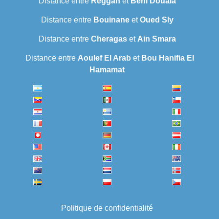
Distance entre
Reggan
et
Beni Douala
Distance entre
Bouinane
et
Oued Sly
Distance entre
Cheragas
et
Ain Smara
Distance entre
Aoulef El Arab
et
Bou Hanifia El
Hamamat
Politique de confidentialité