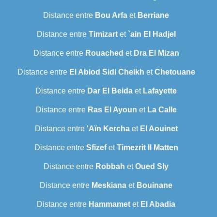
Distance entre
Bou Arfa
et
Berriane
Distance entre
Timizart
et
`ain El Hadjel
Distance entre
Rouached
et
Dra El Mizan
Distance entre
El Abiod Sidi Cheikh
et
Chetouane
Distance entre
Dar El Beida
et
Lafayette
Distance entre
Ras El Ayoun
et
La Calle
Distance entre
'Aïn Kercha
et
El Aouinet
Distance entre
Sfizef
et
Timezrit Il Matten
Distance entre
Robbah
et
Oued Sly
Distance entre
Meskiana
et
Bouinane
Distance entre
Hammamet
et
El Abadia