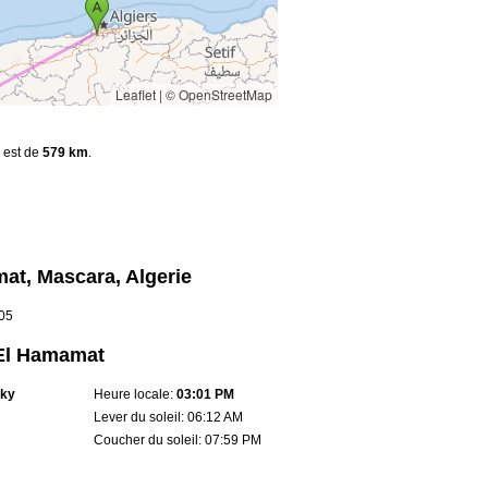
Leaflet
|
© OpenStreetMap
r est de
579 km
.
at, Mascara, Algerie
.05
 El Hamamat
sky
Heure locale:
03:01 PM
Lever du soleil: 06:12 AM
Coucher du soleil: 07:59 PM