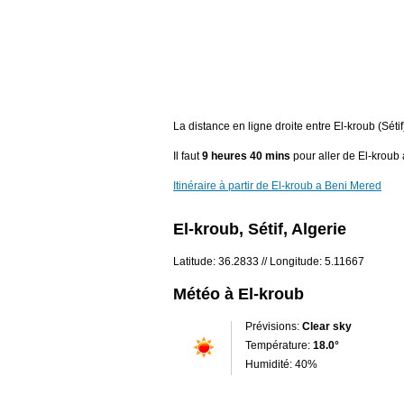
La distance en ligne droite entre El-kroub (Séti
Il faut
9 heures 40 mins
pour aller de El-kroub
Itinéraire à partir de El-kroub a Beni Mered
El-kroub, Sétif, Algerie
Latitude: 36.2833 // Longitude: 5.11667
Météo à El-kroub
Prévisions:
Clear sky
Température:
18.0°
Humidité: 40%