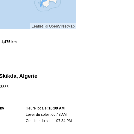
Leaflet
|
© OpenStreetMap
e
1,475 km
.
Skikda, Algerie
.63333
sky
Heure locale:
10:09 AM
Lever du soleil: 05:43 AM
Coucher du soleil: 07:34 PM