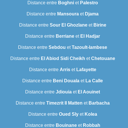
Distance entre
Boghni
et
Palestro
Distance entre
Mansoura
et
Djama
Distance entre
Sour El Ghozlane
et
Birine
Distance entre
Berriane
et
El Hadjar
Distance entre
Sebdou
et
Tazoult-lambese
Distance entre
El Abiod Sidi Cheikh
et
Chetouane
Distance entre
Arris
et
Lafayette
Distance entre
Beni Douala
et
La Calle
Distance entre
Jdiouia
et
El Aouinet
Distance entre
Timezrit Il Matten
et
Barbacha
Distance entre
Oued Sly
et
Kolea
Distance entre
Bouinane
et
Robbah