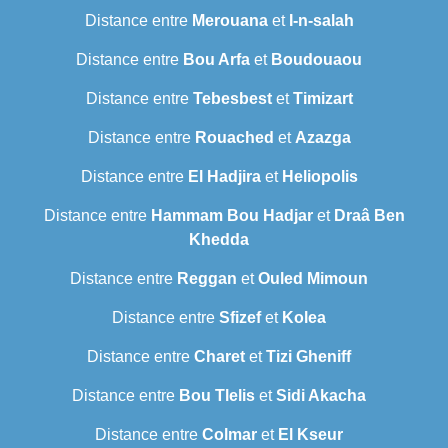
Distance entre
Merouana
et
I-n-salah
Distance entre
Bou Arfa
et
Boudouaou
Distance entre
Tebesbest
et
Timizart
Distance entre
Rouached
et
Azazga
Distance entre
El Hadjira
et
Heliopolis
Distance entre
Hammam Bou Hadjar
et
Draâ Ben
Khedda
Distance entre
Reggan
et
Ouled Mimoun
Distance entre
Sfizef
et
Kolea
Distance entre
Charet
et
Tizi Gheniff
Distance entre
Bou Tlelis
et
Sidi Akacha
Distance entre
Colmar
et
El Kseur