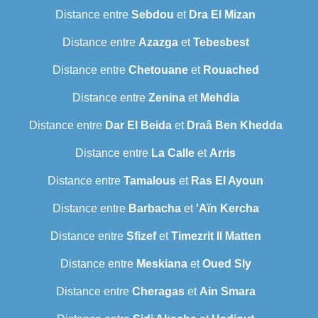
Distance entre
Sebdou
et
Dra El Mizan
Distance entre
Azazga
et
Tebesbest
Distance entre
Chetouane
et
Rouached
Distance entre
Zenina
et
Mehdia
Distance entre
Dar El Beida
et
Draâ Ben Khedda
Distance entre
La Calle
et
Arris
Distance entre
Tamalous
et
Ras El Ayoun
Distance entre
Barbacha
et
'Aïn Kercha
Distance entre
Sfizef
et
Timezrit Il Matten
Distance entre
Meskiana
et
Oued Sly
Distance entre
Cheragas
et
Ain Smara