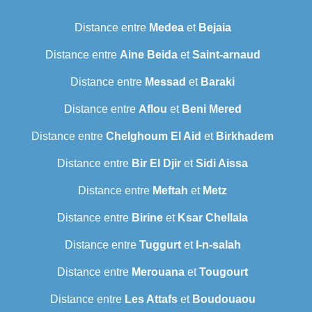
Distance entre
Medea
et
Bejaia
Distance entre
Aine Beida
et
Saint-arnaud
Distance entre
Messad
et
Baraki
Distance entre
Aflou
et
Beni Mered
Distance entre
Chelghoum El Aid
et
Birkhadem
Distance entre
Bir El Djir
et
Sidi Aissa
Distance entre
Meftah
et
Metz
Distance entre
Birine
et
Ksar Chellala
Distance entre
Tuggurt
et
I-n-salah
Distance entre
Merouana
et
Tougourt
Distance entre
Les Attafs
et
Boudouaou