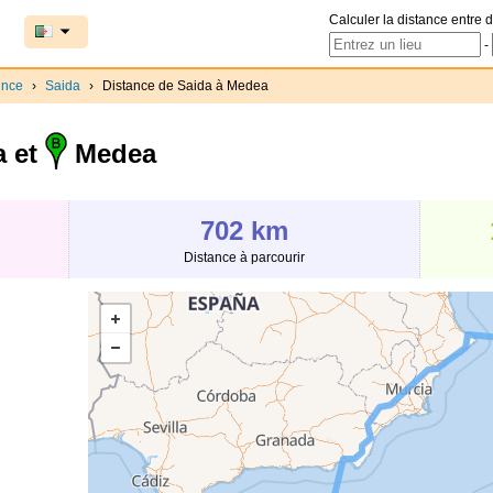
Calculer la distance entre d
-
ince
›
Saida
›
Distance de Saida à Medea
a et
Medea
702 km
Distance à parcourir