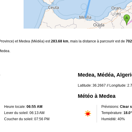
a Province) et Medea (Médéa) est
283.68 km
, mais la distance à parcourir est de
702
 Medea.
e
Medea, Médéa, Algeri
Latitude: 36.2667 // Longitude: 2.
Météo à Medea
Heure locale:
06:55 AM
Prévisions:
Clear 
Lever du soleil: 06:13 AM
Température:
18.0°
Coucher du soleil: 07:56 PM
Humidité: 40%