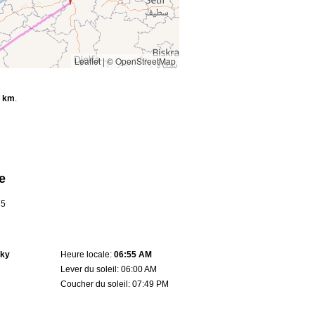
Leaflet
|
© OpenStreetMap
 km
.
e
75
sky
Heure locale:
06:55 AM
Lever du soleil: 06:00 AM
Coucher du soleil: 07:49 PM