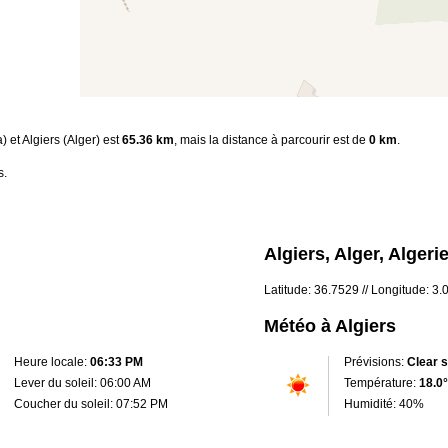
) et Algiers (Alger) est
65.36 km
, mais la distance à parcourir est de
0 km
.
s.
Algiers, Alger, Algeri
Latitude: 36.7529 // Longitude: 3
Météo à Algiers
Heure locale:
06:33 PM
Prévisions:
Clear 
Lever du soleil: 06:00 AM
Température:
18.0°
Coucher du soleil: 07:52 PM
Humidité: 40%