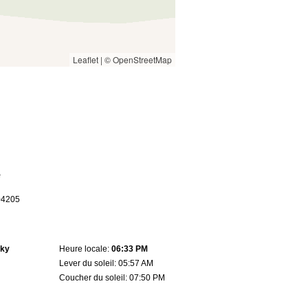
Leaflet
|
© OpenStreetMap
e
.04205
sky
Heure locale:
06:33 PM
Lever du soleil: 05:57 AM
Coucher du soleil: 07:50 PM