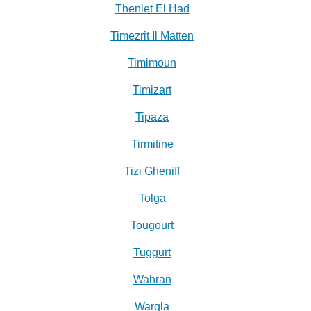
Theniet El Had
Timezrit Il Matten
Timimoun
Timizart
Tipaza
Tirmitine
Tizi Gheniff
Tolga
Tougourt
Tuggurt
Wahran
Warqla