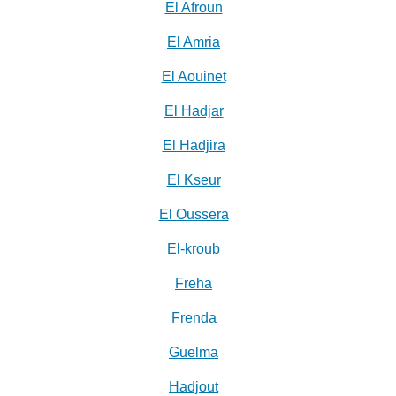
El Afroun
El Amria
El Aouinet
El Hadjar
El Hadjira
El Kseur
El Oussera
El-kroub
Freha
Frenda
Guelma
Hadjout