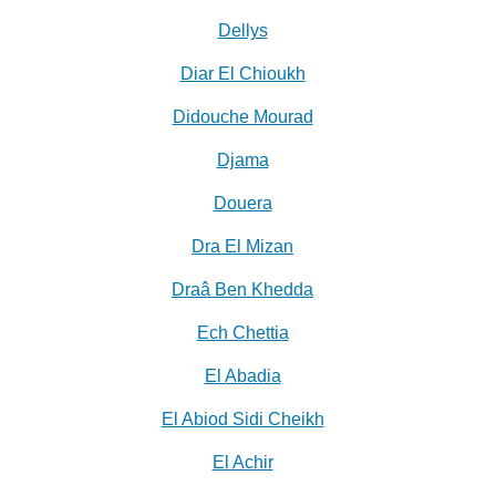
Dellys
Diar El Chioukh
Didouche Mourad
Djama
Douera
Dra El Mizan
Draâ Ben Khedda
Ech Chettia
El Abadia
El Abiod Sidi Cheikh
El Achir