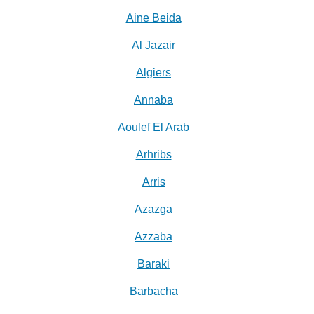
Aine Beida
Al Jazair
Algiers
Annaba
Aoulef El Arab
Arhribs
Arris
Azazga
Azzaba
Baraki
Barbacha