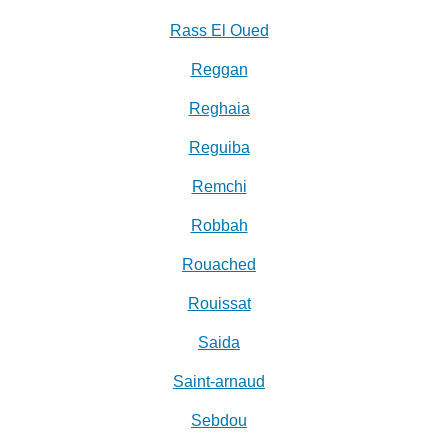
Rass El Oued
Reggan
Reghaia
Reguiba
Remchi
Robbah
Rouached
Rouissat
Saida
Saint-arnaud
Sebdou