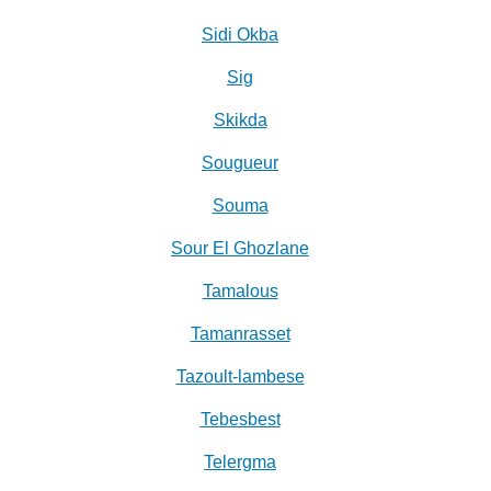
Sidi Okba
Sig
Skikda
Sougueur
Souma
Sour El Ghozlane
Tamalous
Tamanrasset
Tazoult-lambese
Tebesbest
Telergma