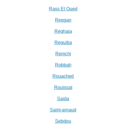
Rass El Oued
Reggan
Reghaia
Reguiba
Remchi
Robbah
Rouached
Rouissat
Saida
Saint-arnaud
Sebdou