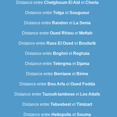
Distance entre
Chelghoum El Aid
et
Cheria
Distance entre
Tolga
et
Sougueur
Distance entre
Randon
et
La Senia
Distance entre
Oued Rhiou
et
Meftah
Distance entre
Rass El Oued
et
Boufarik
Distance entre
Boghni
et
Reghaia
Distance entre
Telergma
et
Djama
Distance entre
Berriane
et
Birine
Distance entre
Bou Arfa
et
Oued Fodda
Distance entre
Tazoult-lambese
et
Les Attafs
Distance entre
Tebesbest
et
Timizart
Distance entre
Heliopolis
et
Souma