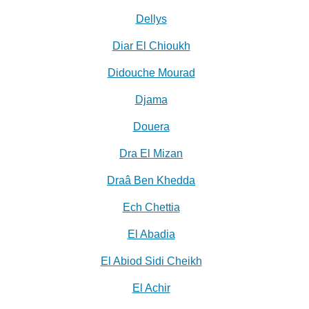
Dellys
Diar El Chioukh
Didouche Mourad
Djama
Douera
Dra El Mizan
Draâ Ben Khedda
Ech Chettia
El Abadia
El Abiod Sidi Cheikh
El Achir