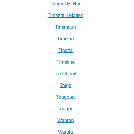
Theniet El Had
Timezrit Il Matten
Timimoun
Timizart
Tipaza
Tirmitine
Tizi Gheniff
Tolga
Tougourt
Tuggurt
Wahran
Warqla