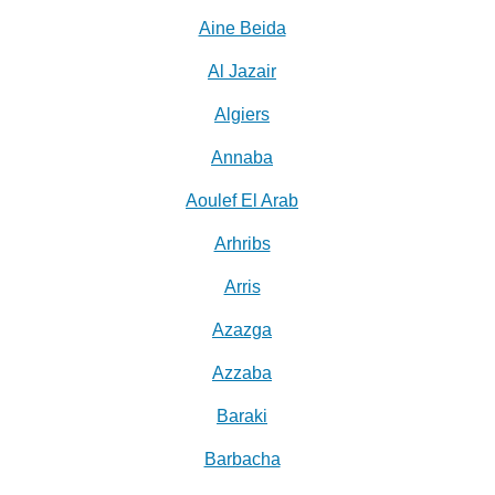
Aine Beida
Al Jazair
Algiers
Annaba
Aoulef El Arab
Arhribs
Arris
Azazga
Azzaba
Baraki
Barbacha