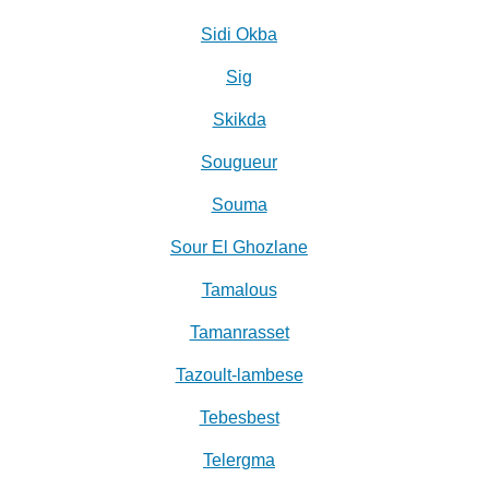
Sidi Okba
Sig
Skikda
Sougueur
Souma
Sour El Ghozlane
Tamalous
Tamanrasset
Tazoult-lambese
Tebesbest
Telergma