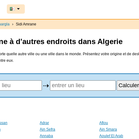
uargla
›
Sidi Amrane
e à d'autres endroits dans Algerie
rte quelle autre ville ou une ville dans le monde. Présentez votre origine et de des
ntre eux.
⇢
ssan
Adrar
Aflou
n
Ain Sefra
Ain Smara
Annaba
Aoulef El Arab