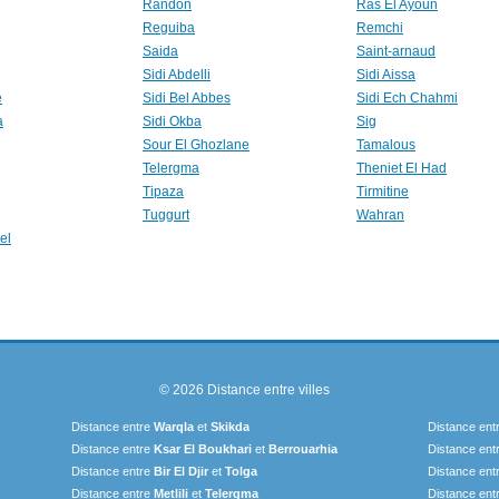
Randon
Ras El Ayoun
Reguiba
Remchi
Saida
Saint-arnaud
Sidi Abdelli
Sidi Aissa
e
Sidi Bel Abbes
Sidi Ech Chahmi
a
Sidi Okba
Sig
Sour El Ghozlane
Tamalous
Telergma
Theniet El Had
Tipaza
Tirmitine
Tuggurt
Wahran
el
© 2026
Distance entre villes
Distance entre
Warqla
et
Skikda
Distance ent
Distance entre
Ksar El Boukhari
et
Berrouarhia
Distance ent
Distance entre
Bir El Djir
et
Tolga
Distance ent
Distance entre
Metlili
et
Telergma
Distance ent