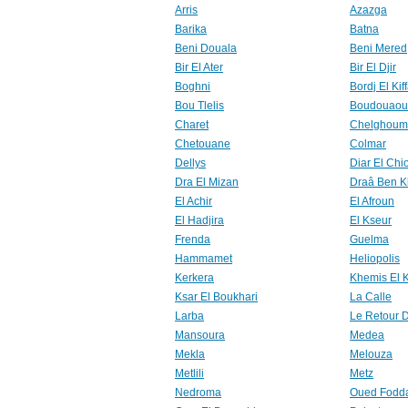
Arris
Azazga
Barika
Batna
Beni Douala
Beni Mered
Bir El Ater
Bir El Djir
Boghni
Bordj El Kif
Bou Tlelis
Boudouaou
Charet
Chelghoum 
Chetouane
Colmar
Dellys
Diar El Chi
Dra El Mizan
Draâ Ben 
El Achir
El Afroun
El Hadjira
El Kseur
Frenda
Guelma
Hammamet
Heliopolis
Kerkera
Khemis El 
Ksar El Boukhari
La Calle
Larba
Le Retour 
Mansoura
Medea
Mekla
Melouza
Metlili
Metz
Nedroma
Oued Fodd