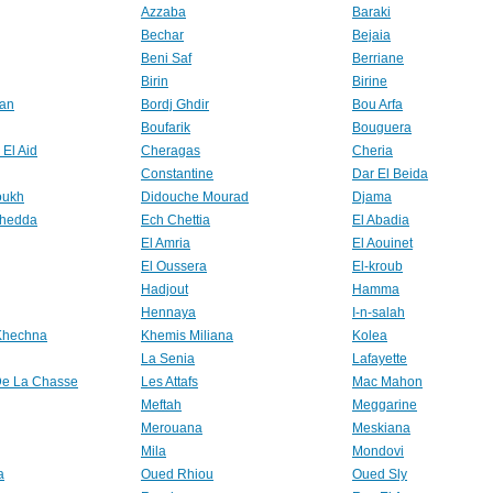
Azzaba
Baraki
Bechar
Bejaia
Beni Saf
Berriane
Birin
Birine
fan
Bordj Ghdir
Bou Arfa
Boufarik
Bouguera
El Aid
Cheragas
Cheria
Constantine
Dar El Beida
oukh
Didouche Mourad
Djama
Khedda
Ech Chettia
El Abadia
El Amria
El Aouinet
El Oussera
El-kroub
Hadjout
Hamma
Hennaya
I-n-salah
Khechna
Khemis Miliana
Kolea
La Senia
Lafayette
De La Chasse
Les Attafs
Mac Mahon
Meftah
Meggarine
Merouana
Meskiana
Mila
Mondovi
a
Oued Rhiou
Oued Sly