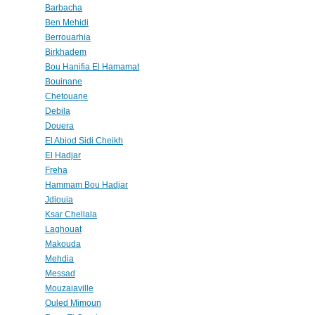
Barbacha
Ben Mehidi
Berrouarhia
Birkhadem
Bou Hanifia El Hamamat
Bouinane
Chetouane
Debila
Douera
El Abiod Sidi Cheikh
El Hadjar
Freha
Hammam Bou Hadjar
Jdiouia
Ksar Chellala
Laghouat
Makouda
Mehdia
Messad
Mouzaiaville
Ouled Mimoun