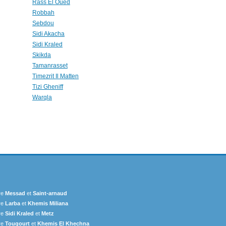
Rass El Oued
Robbah
Sebdou
Sidi Akacha
Sidi Kraled
Skikda
Tamanrasset
Timezrit Il Matten
Tizi Gheniff
Warqla
re
Messad
et
Saint-arnaud
re
Larba
et
Khemis Miliana
re
Sidi Kraled
et
Metz
re
Tougourt
et
Khemis El Khechna