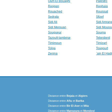
Oum El Bouaghi
Palestro
Reggan
Reghaia
Rouached
Rouissat
Sedrata
Sfizef
Sidi Ali
Sidi Amran
Sidi Merouan
Sidi Mouss
Sougueur
Souma
Tazoult-lambese
Tebesbest
Timimoun
Timizart
Tolga
Tougourt
Zenina
`ain El Hadj
Distance entre
Bejaia
et
Algiers
Distance entre
Aflu
et
Barika
Distance entre
Bir El Ater
et
Mila
Distance entre
Mansoura
et
Mondovi