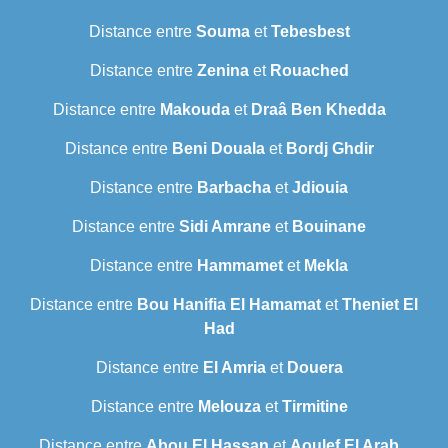
Distance entre
Souma
et
Tebesbest
Distance entre
Zenina
et
Rouached
Distance entre
Makouda
et
Draâ Ben Khedda
Distance entre
Beni Douala
et
Bordj Ghdir
Distance entre
Barbacha
et
Jdiouia
Distance entre
Sidi Amrane
et
Bouinane
Distance entre
Hammamet
et
Mekla
Distance entre
Bou Hanifia El Hamamat
et
Theniet El
Had
Distance entre
El Amria
et
Douera
Distance entre
Melouza
et
Tirmitine
Distance entre
Abou El Hassan
et
Aoulef El Arab