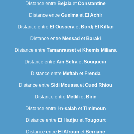
Distance entre
Bejaia
et
Constantine
Distance entre
Guelma
et
El Achir
Distance entre
El Oussera
et
Bordj El Kiffan
Distance entre
Messad
et
Baraki
Distance entre
Tamanrasset
et
Khemis Miliana
Distance entre
Ain Sefra
et
Sougueur
Distance entre
Meftah
et
Frenda
Distance entre
Sidi Moussa
et
Oued Rhiou
Distance entre
Metlili
et
Birin
Distance entre
I-n-salah
et
Timimoun
Distance entre
El Hadjar
et
Tougourt
Distance entre
El Afroun
et
Berriane