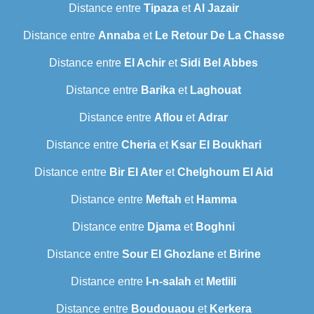
Distance entre
Tipaza
et
Al Jazair
Distance entre
Annaba
et
Le Retour De La Chasse
Distance entre
El Achir
et
Sidi Bel Abbes
Distance entre
Barika
et
Laghouat
Distance entre
Aflou
et
Adrar
Distance entre
Cheria
et
Ksar El Boukhari
Distance entre
Bir El Ater
et
Chelghoum El Aid
Distance entre
Meftah
et
Hamma
Distance entre
Djama
et
Boghni
Distance entre
Sour El Ghozlane
et
Birine
Distance entre
I-n-salah
et
Metlili
Distance entre
Boudouaou
et
Kerkera