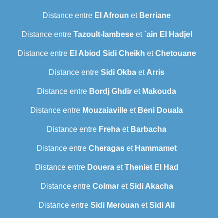
Distance entre
El Afroun
et
Berriane
Distance entre
Tazoult-lambese
et
`ain El Hadjel
Distance entre
El Abiod Sidi Cheikh
et
Chetouane
Distance entre
Sidi Okba
et
Arris
Distance entre
Bordj Ghdir
et
Makouda
Distance entre
Mouzaiaville
et
Beni Douala
Distance entre
Freha
et
Barbacha
Distance entre
Cheragas
et
Hammamet
Distance entre
Douera
et
Theniet El Had
Distance entre
Colmar
et
Sidi Akacha
Distance entre
Sidi Merouan
et
Sidi Ali