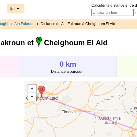
Calculer la distance entre d
-
uaghi
›
Ain Fakroun
›
Distance de Ain Fakroun à Chelghoum El Aid
akroun et
Chelghoum El Aid
0 km
Distance à parcourir