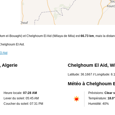
(Oum el-Bouaghi) et Chelghoum El Aid (Wilaya de Mila) est
66.73 km
, mais la dista
 Chelghoum El Aid.
El Aid
 Algerie
Chelghoum El Aid, Wil
Latitude: 36.1667 // Longitude: 6
Météo à Chelghoum E
Heure locale:
07:28 AM
Prévisions:
Clear 
Lever du soleil: 05:45 AM
Température:
18.0°
Coucher du soleil: 07:31 PM
Humidité: 40%