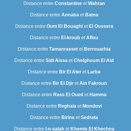
Distance entre
Constantine
et
Wahran
Distance entre
Annaba
et
Batna
Distance entre
Oum El Bouaghi
et
El Oussera
Distance entre
El-kroub
et
Aflou
Distance entre
Tamanrasset
et
Berrouarhia
Distance entre
Sidi Aissa
et
Chelghoum El Aid
Distance entre
Bir El Ater
et
Larba
Distance entre
Bir El Djir
et
Ain Fakroun
Distance entre
Rass El Oued
et
Hamma
Distance entre
Reghaia
et
Mondovi
Distance entre
Birine
et
Sedrata
Distance entre
I-n-salah
et
Khemis El Khechna