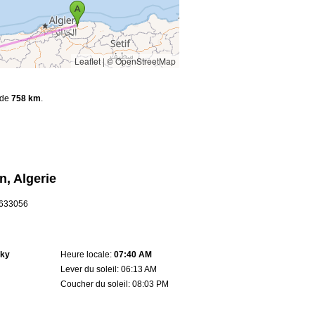
Leaflet
|
© OpenStreetMap
t de
758 km
.
n, Algerie
0.633056
sky
Heure locale:
07:40 AM
Lever du soleil: 06:13 AM
Coucher du soleil: 08:03 PM