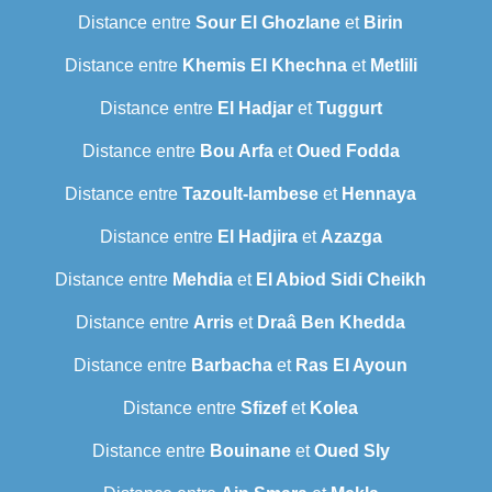
Distance entre
Sour El Ghozlane
et
Birin
Distance entre
Khemis El Khechna
et
Metlili
Distance entre
El Hadjar
et
Tuggurt
Distance entre
Bou Arfa
et
Oued Fodda
Distance entre
Tazoult-lambese
et
Hennaya
Distance entre
El Hadjira
et
Azazga
Distance entre
Mehdia
et
El Abiod Sidi Cheikh
Distance entre
Arris
et
Draâ Ben Khedda
Distance entre
Barbacha
et
Ras El Ayoun
Distance entre
Sfizef
et
Kolea
Distance entre
Bouinane
et
Oued Sly