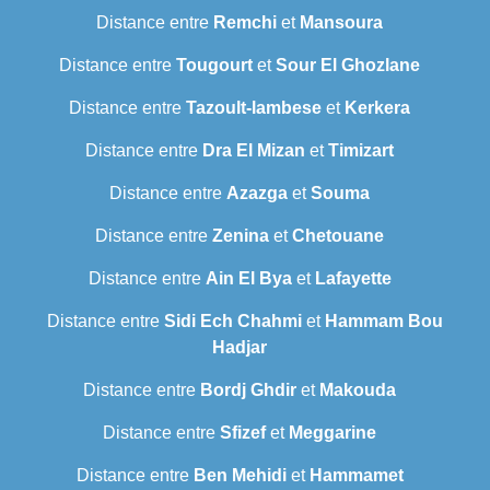
Distance entre
Remchi
et
Mansoura
Distance entre
Tougourt
et
Sour El Ghozlane
Distance entre
Tazoult-lambese
et
Kerkera
Distance entre
Dra El Mizan
et
Timizart
Distance entre
Azazga
et
Souma
Distance entre
Zenina
et
Chetouane
Distance entre
Ain El Bya
et
Lafayette
Distance entre
Sidi Ech Chahmi
et
Hammam Bou
Hadjar
Distance entre
Bordj Ghdir
et
Makouda
Distance entre
Sfizef
et
Meggarine
Distance entre
Ben Mehidi
et
Hammamet