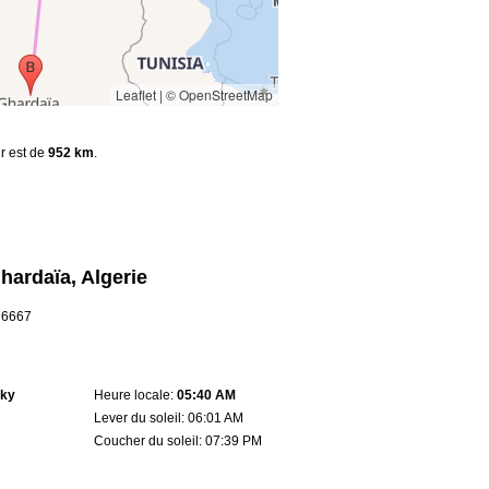
Leaflet
|
© OpenStreetMap
ir est de
952 km
.
hardaïa, Algerie
.76667
sky
Heure locale:
05:40 AM
Lever du soleil: 06:01 AM
Coucher du soleil: 07:39 PM