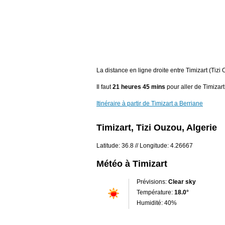
La distance en ligne droite entre Timizart (Tiz
Il faut
21 heures 45 mins
pour aller de Timizart
Itinéraire à partir de Timizart a Berriane
Timizart, Tizi Ouzou, Algerie
Latitude: 36.8 // Longitude: 4.26667
Météo à Timizart
Prévisions:
Clear sky
Température:
18.0°
Humidité: 40%