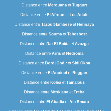
Distance entre
Merouana
et
Tuggurt
Distance entre
El Afroun
et
Les Attafs
Distance entre
Tazoult-lambese
et
Hennaya
Distance entre
Souma
et
Tebesbest
Distance entre
Dar El Beida
et
Azazga
Distance entre
Arris
et
Nedroma
Distance entre
Bordj Ghdir
et
Sidi Okba
Distance entre
El Aouinet
et
Reggan
Distance entre
Kolea
et
Tamalous
Distance entre
Meskiana
et
Freha
Distance entre
El Abadia
et
Ain Smara