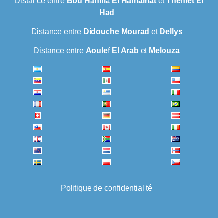
Distance entre
Bou Hanifia El Hamamat
et
Theniet El
Had
Distance entre
Didouche Mourad
et
Dellys
Distance entre
Aoulef El Arab
et
Melouza
Politique de confidentialité