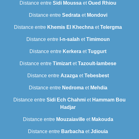
Distance entre
Sidi Moussa
et
Oued Rhiou
Distance entre
Sedrata
et
Mondovi
Distance entre
Khemis El Khechna
et
Telergma
Distance entre
I-n-salah
et
Timimoun
Distance entre
Kerkera
et
Tuggurt
Distance entre
Timizart
et
Tazoult-lambese
Distance entre
Azazga
et
Tebesbest
Distance entre
Nedroma
et
Mehdia
Distance entre
Sidi Ech Chahmi
et
Hammam Bou
Hadjar
Distance entre
Mouzaiaville
et
Makouda
Distance entre
Barbacha
et
Jdiouia