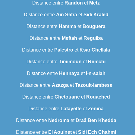
Distance entre
Randon
et
Metz
Distance entre
Ain Sefra
et
Sidi Kraled
Distance entre
Hamma
et
Bouguera
Distance entre
Meftah
et
Reguiba
Distance entre
Palestro
et
Ksar Chellala
Distance entre
Timimoun
et
Remchi
Distance entre
Hennaya
et
I-n-salah
Distance entre
Azazga
et
Tazoult-lambese
Distance entre
Chetouane
et
Rouached
Distance entre
Lafayette
et
Zenina
Distance entre
Nedroma
et
Draâ Ben Khedda
Distance entre
El Aouinet
et
Sidi Ech Chahmi